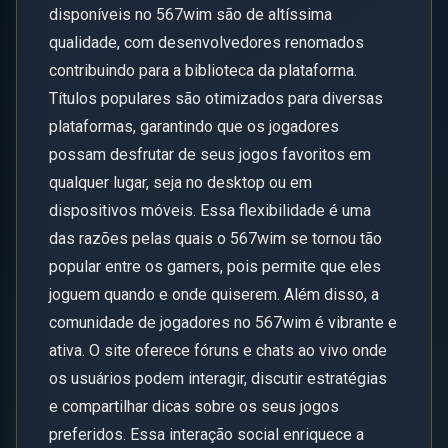
disponíveis no 567wim são de altíssima
qualidade, com desenvolvedores renomados
contribuindo para a biblioteca da plataforma.
Títulos populares são otimizados para diversas
plataformas, garantindo que os jogadores
possam desfrutar de seus jogos favoritos em
qualquer lugar, seja no desktop ou em
dispositivos móveis. Essa flexibilidade é uma
das razões pelas quais o 567wim se tornou tão
popular entre os gamers, pois permite que eles
joguem quando e onde quiserem. Além disso, a
comunidade de jogadores no 567wim é vibrante e
ativa. O site oferece fóruns e chats ao vivo onde
os usuários podem interagir, discutir estratégias
e compartilhar dicas sobre os seus jogos
preferidos. Essa interação social enriquece a