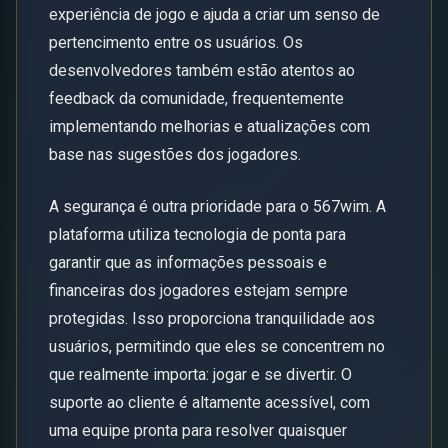
experiência de jogo e ajuda a criar um senso de
pertencimento entre os usuários. Os
desenvolvedores também estão atentos ao
feedback da comunidade, frequentemente
implementando melhorias e atualizações com
base nas sugestões dos jogadores.
A segurança é outra prioridade para o 567wim. A
plataforma utiliza tecnologia de ponta para
garantir que as informações pessoais e
financeiras dos jogadores estejam sempre
protegidas. Isso proporciona tranquilidade aos
usuários, permitindo que eles se concentrem no
que realmente importa: jogar e se divertir. O
suporte ao cliente é altamente acessível, com
uma equipe pronta para resolver quaisquer