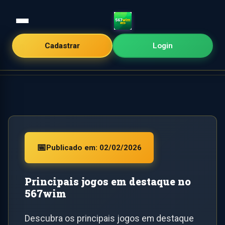
Cadastrar
Login
Início
/
Principais jogos em destaque no 567wim
📅
Publicado em: 02/02/2026
Principais jogos em destaque no
567wim
Descubra os principais jogos em destaque