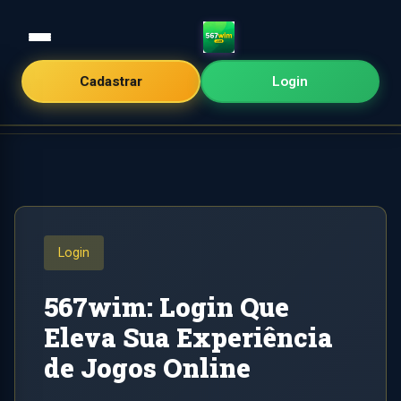
Cadastrar
Login
Início
/
Login
Login
567wim: Login Que
Eleva Sua Experiência
de Jogos Online