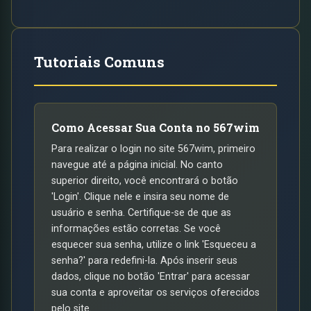
Tutoriais Comuns
Como Acessar Sua Conta no 567wim
Para realizar o login no site 567wim, primeiro
navegue até a página inicial. No canto
superior direito, você encontrará o botão
'Login'. Clique nele e insira seu nome de
usuário e senha. Certifique-se de que as
informações estão corretas. Se você
esquecer sua senha, utilize o link 'Esqueceu a
senha?' para redefini-la. Após inserir seus
dados, clique no botão 'Entrar' para acessar
sua conta e aproveitar os serviços oferecidos
pelo site.